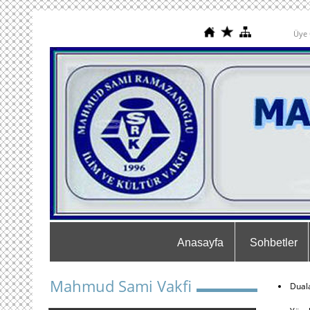
Üye 
Anasayfa
Sohbetler
Mahmud Sami Vakfi
Duala