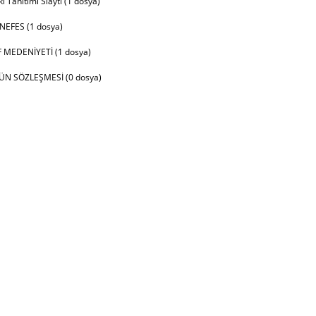
ı Tanıtımı Slaytı (1 dosya)
NEFES (1 dosya)
F MEDENİYETİ (1 dosya)
N SÖZLEŞMESİ (0 dosya)