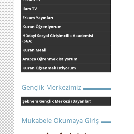
İlam TV
Erkam Yayınları
Kuran Öğreniyorum
Hüdayi Sosyal Girişimcilik Akademisi
(SGA)
Kuran Meali
Arapça Öğrenmek İstiyorum
Kuran Öğrenmek İstiyorum
Gençlik Merkezimiz
Şebnem Gençlik Merkezi (Bayanlar)
Mukabele Okumaya Giriş