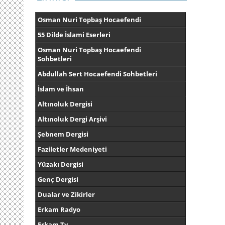
Osman Nuri Topbaş Hocaefendi
55 Dilde İslami Eserleri
Osman Nuri Topbaş Hocaefendi
Sohbetleri
Abdullah Sert Hocaefendi Sohbetleri
İslam ve İhsan
Altınoluk Dergisi
Altınoluk Dergi Arşivi
Şebnem Dergisi
Faziletler Medeniyeti
Yüzakı Dergisi
Genç Dergisi
Dualar ve Zikirler
Erkam Radyo
Erkam Tv