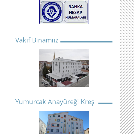
Vakıf Binamıız
Yumurcak Anayüreği Kreş