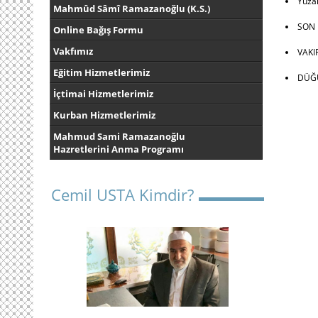
Yüzak
Mahmûd Sâmî Ramazanoğlu (K.S.)
SON 
Online Bağış Formu
Vakfımız
VAKI
Eğitim Hizmetlerimiz
DÜĞÜ
İçtimai Hizmetlerimiz
Kurban Hizmetlerimiz
Mahmud Sami Ramazanoğlu
Hazretlerini Anma Programı
Cemil USTA Kimdir?