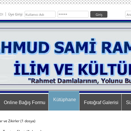
Ol
Üye Girişi
Kütüphane
Online Bağış Formu
Fotoğraf Galerisi
Si
r ve Zikirler (1 dosya)