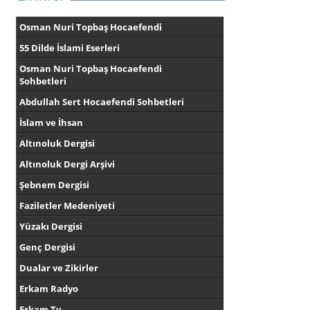
Osman Nuri Topbaş Hocaefendi
55 Dilde İslami Eserleri
Osman Nuri Topbaş Hocaefendi
Sohbetleri
Abdullah Sert Hocaefendi Sohbetleri
İslam ve İhsan
Altınoluk Dergisi
Altınoluk Dergi Arşivi
Şebnem Dergisi
Faziletler Medeniyeti
Yüzakı Dergisi
Genç Dergisi
Dualar ve Zikirler
Erkam Radyo
Erkam Tv