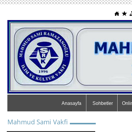
Anasayfa
Sohbetler
Onli
Mahmud Sami Vakfi