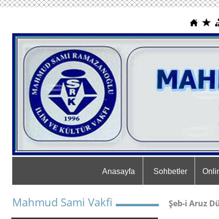
Anasayfa
Sohbetler
Onli
Mahmud Sami Vakfi
Şeb-i Aruz D