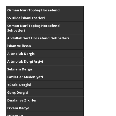
Osman Nuri Topbaş Hocaefendi
55 Dilde İslami Eserleri
Osman Nuri Topbaş Hocaefendi
Sohbetleri
Abdullah Sert Hocaefendi Sohbetleri
İslam ve İhsan
Altınoluk Dergisi
Altınoluk Dergi Arşivi
Şebnem Dergisi
Faziletler Medeniyeti
Yüzakı Dergisi
Genç Dergisi
Dualar ve Zikirler
Erkam Radyo
Erkam Tv