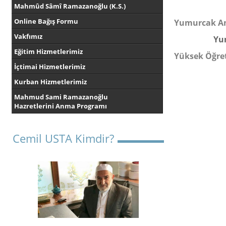
Mahmûd Sâmî Ramazanoğlu (K.S.)
Online Bağış Formu
Yumurcak An
Vakfımız
Yu
Eğitim Hizmetlerimiz
Yüksek Öğret
İçtimai Hizmetlerimiz
Kurban Hizmetlerimiz
Mahmud Sami Ramazanoğlu
Hazretlerini Anma Programı
Cemil USTA Kimdir?