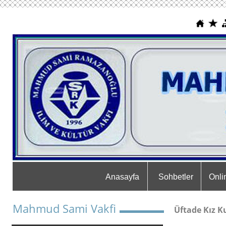
Anasayfa
Sohbetler
Onli
Mahmud Sami Vakfi
Üftade Kız K