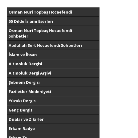
Osman Nuri Topbaş Hocaefendi
55 Dilde İslami Eserleri
Osman Nuri Topbaş Hocaefendi
Sohbetleri
Abdullah Sert Hocaefendi Sohbetleri
İslam ve İhsan
Altınoluk Dergisi
Altınoluk Dergi Arşivi
Şebnem Dergisi
Faziletler Medeniyeti
Yüzakı Dergisi
Genç Dergisi
Dualar ve Zikirler
Erkam Radyo
Erkam Tv